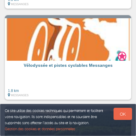
MESSANGES
Vélodyssée et pistes cyclables Messanges
1.8 km
MESSANGES
Ce site utilise des cookies techniques qui permettent et facilitent
OK
votre navigation. Ils sont indispensables et ne sauraient être
supprimés sans affecter l’accès au site et la navigation.
Gestion des cookies et données personnelles