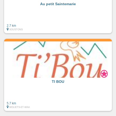
Au petit Saintemarie
2.7 km
SOUSTONS
TI BOU
5.7 km
MOLIETS-ET-MAA