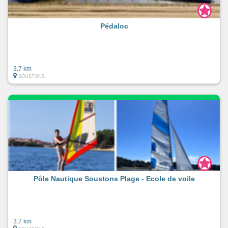
Pédaloc
3.7 km
SOUSTONS
Pôle Nautique Soustons Plage - Ecole de voile
3.7 km